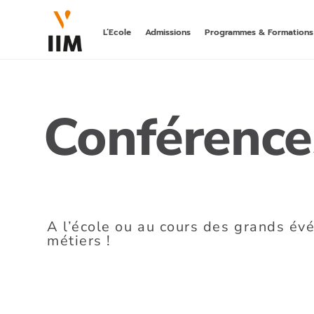
L’Ecole
Admissions
Programmes & Formations
LA 1ÈRE A
DIGITAL
Conférence
hors parcours
bachelor post-
BACHELOR
MARKETING
DIGITALE
rncp niveau 6
MASTÈRE
A l’école ou au cours des grands év
AI MARKET
métiers !
rncp niveau 7,