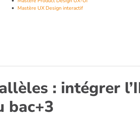
Mastère Product Design UX-UI
Mastère UX Design interactif
llèles : intégrer l’
u bac+3