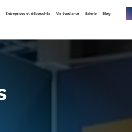
Entreprises et débouchés
Vie étudiante
Galerie
Blog
NNÉE DE BACHELOR
–
MASTÈRE
–
ECOMMERCE, DATA, & IA
up, une première année de
rncp niveau 7, en alternance
bac généraliste
MASTÈRE
–
–
STRATÉGIE SOCIAL MÉDIA &
 & COMMUNICATION
INFLUENCE
rncp niveau 7, en alternance
, année 3 en alternance
s
MASTÈRE
–
–
DIGITAL MARKETING & DATA
ING STRATEGY
ANALYTICS
 en alternance
double-diplôme rncp niveau 7 et grade
master emlv en alternance ou initial