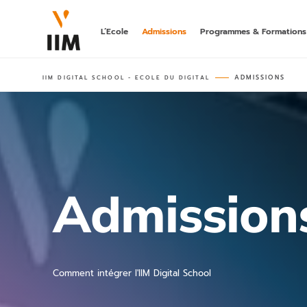
L’Ecole
Admissions
Programmes & Formations
ADMISSIONS
IIM DIGITAL SCHOOL - ECOLE DU DIGITAL
LA 1ÈRE A
DIGITAL
hors parcours
bachelor post-
BACHELOR
MARKETING
DIGITALE
rncp niveau 6
Admission
MASTÈRE
AI MARKET
rncp niveau 7,
Comment intégrer l'IIM Digital School