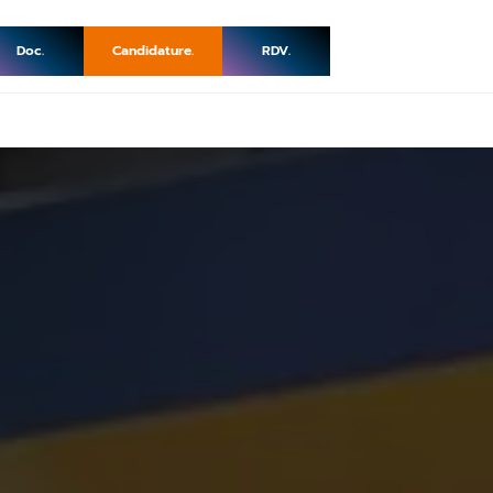
Doc.
Candidature.
RDV.