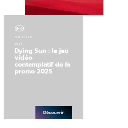
JEU VIDÉO
2025
Dying Sun : le jeu
vidéo
contemplatif de la
promo 2025
Découvrir.