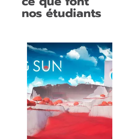
ce que font
a
nos étudiants
m
p
vi
d
e.