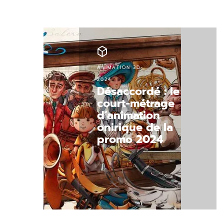
ANIMATION 3D
2024
Désaccordé : le
court-métrage
d’animation
onirique de la
promo 2024
Découvrir.