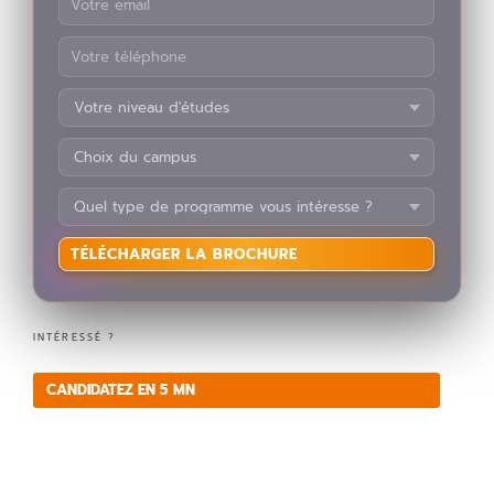
V
e
ui
INTÉRESSÉ ?
ll
CANDIDATEZ EN 5 MN
e
z
la
is