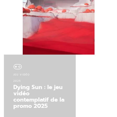
JEU VIDÉO
2025
Dying Sun : le jeu
vidéo
contemplatif de la
promo 2025