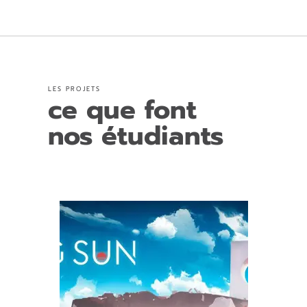
s
e
r
c
e
c
LES PROJETS
ce que font
h
a
nos étudiants
m
p
vi
d
e.