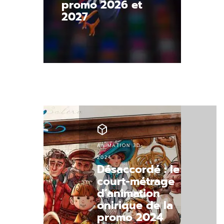
promo 2026 et
2027
Découvrir.
ANIMATION 3D
2024
Désaccordé : le
court-métrage
d’animation
onirique de la
promo 2024