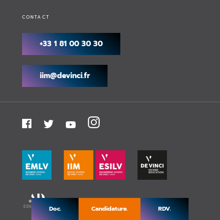
CONTACT
+33 1 81 00 30 30
iim@devinci.fr
Doc.
Candidature.
RDV.