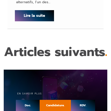
alternatifs, l’un des…
Lire la suite
Articles suivants
.
EN SAVOIR PLUS
Demandez-nous
Doc.
Candidature.
RDV.
une documentation