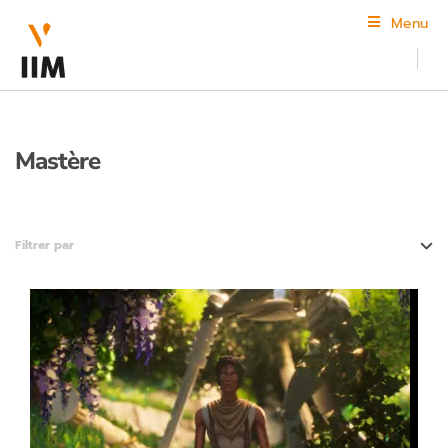
Menu
Mastère
Filtrer par
Animation 3D & VFX
Audiovisuel
Coding & Digital Innovation
Création et design
Jeu vidéo