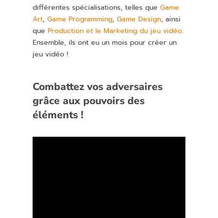
différentes spécialisations, telles que
Game
Art
,
Game Programming
,
Game Design
, ainsi
que
Production et le Marketing du jeu vidéo
.
Ensemble, ils ont eu un mois pour créer un
jeu vidéo !
Combattez vos adversaires
grâce aux pouvoirs des
éléments !