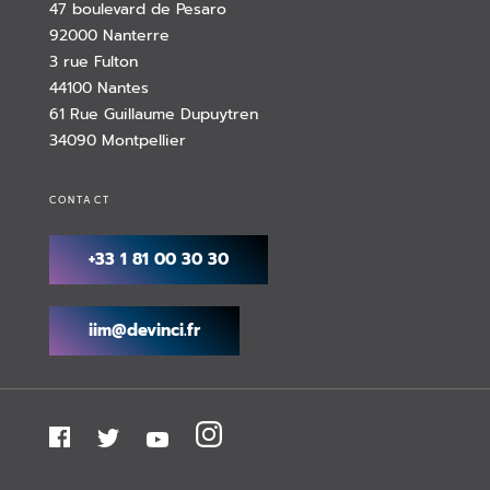
47 boulevard de Pesaro
92000 Nanterre
3 rue Fulton
44100 Nantes
61 Rue Guillaume Dupuytren
34090 Montpellier
CONTACT
+33 1 81 00 30 30
iim@devinci.fr