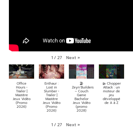
Next
»
1
/
27
Office
Enthaur :
🏖️
🚁 Chopper
Hours •
Lost in
Zeyn’Builders
Attack : un
Trailer |
Slumber •
– Couch
moteur de
Mastère
Trailer |
Game
jeu
Jeux Vidéo
Mastère
Bachelor
développé
(Promo
Jeux Vidéo
Jeux Vidéo
de A à Z
2026)
(Promo
(promo
2026)
2028)
Next
»
1
/
27