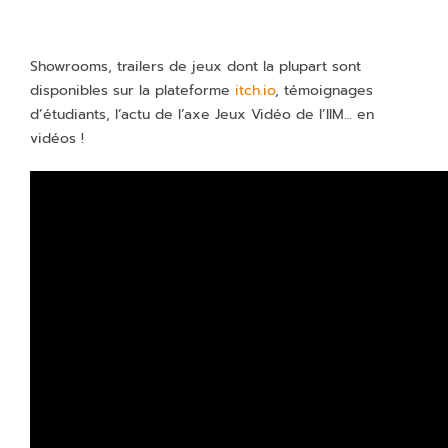
Showrooms, trailers de jeux dont la plupart sont
disponibles sur la plateforme
itch.io
, témoignages
d’étudiants, l’actu de l’axe Jeux Vidéo de l’IIM… en
vidéos !