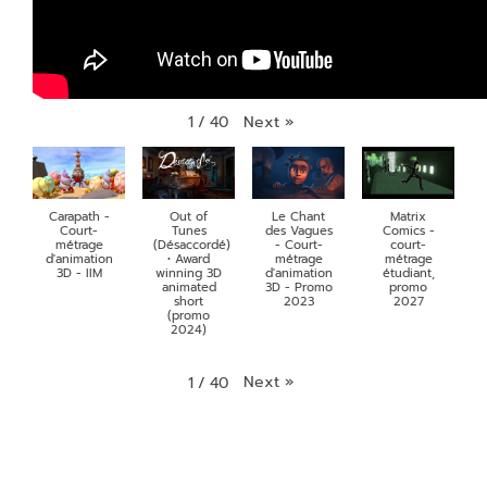
Next
»
1
/
40
Carapath -
Out of
Le Chant
Matrix
Court-
Tunes
des Vagues
Comics -
métrage
(Désaccordé)
- Court-
court-
d'animation
• Award
métrage
métrage
3D - IIM
winning 3D
d'animation
étudiant,
animated
3D - Promo
promo
short
2023
2027
(promo
2024)
Next
»
1
/
40