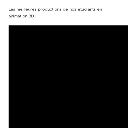
Les meilleures productions de nos étudiants en
animation 3D !