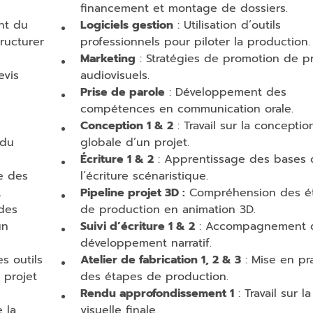
financement et montage de dossiers.
nt du
Logiciels gestion
: Utilisation d’outils
ructurer
professionnels pour piloter la production.
Marketing
: Stratégies de promotion de pr
evis
audiovisuels.
Prise de parole
: Développement des
compétences en communication orale.
Conception 1 & 2
: Travail sur la conceptio
 du
globale d’un projet.
Écriture 1 & 2
: Apprentissage des bases 
e des
l’écriture scénaristique.
.
Pipeline projet 3D :
Compréhension des é
des
de production en animation 3D.
un
Suivi d’écriture 1 & 2
: Accompagnement d
développement narratif.
s outils
Atelier de fabrication 1, 2 & 3
: Mise en pr
 projet
des étapes de production.
Rendu approfondissement 1
: Travail sur la
 la
visuelle finale.