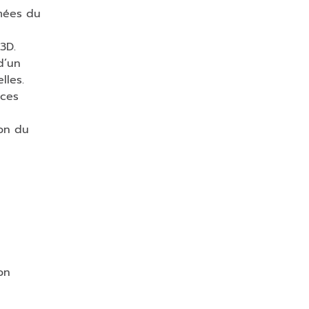
mées du
3D.
d’un
lles.
ces
ion du
on