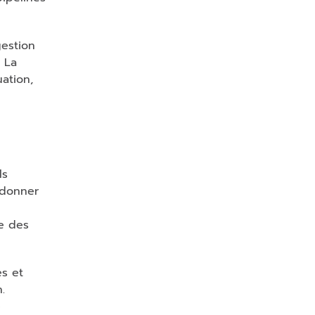
gestion
. La
ation,
ls
rdonner
le des
s et
.
e