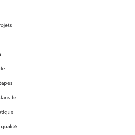
ojets
n
de
tapes
ans le
atique
 qualité