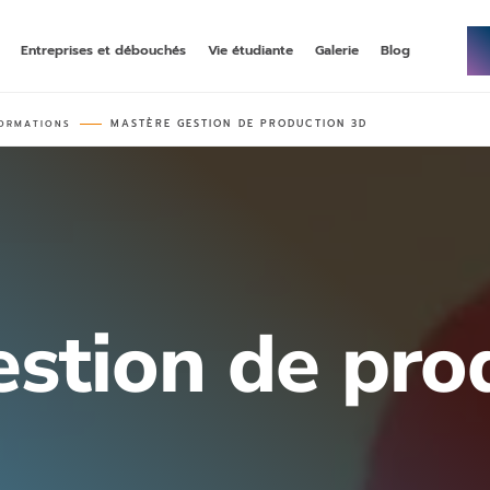
Entreprises et débouchés
Vie étudiante
Galerie
Blog
MASTÈRE GESTION DE PRODUCTION 3D
ORMATIONS
NNÉE DE BACHELOR
–
MASTÈRE
–
GESTION DE PRODUCTION 3D
up, une première année de
rncp niveau 7, en formation initiale ou
bac généraliste
alternance
–
MASTÈRE
–
 3D
RÉALISATION ET ANIMATION 3D
 en formation initiale
rncp niveau 7, en formation initiale ou
alternance
stion de pro