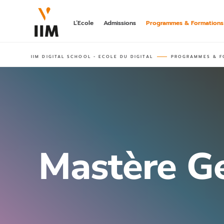
L’Ecole
Admissions
Programmes & Formations
IIM DIGITAL SCHOOL - ECOLE DU DIGITAL
PROGRAMMES & F
LA 1ÈRE A
DIGITAL
hors parcours
bachelor post-
BACHELOR
ANIMATION
rncp niveau 6,
Mastère Ge