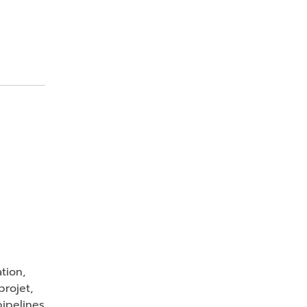
tion,
rojet,
pipelines