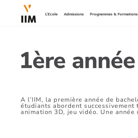
L’Ecole
Admissions
Programmes & Formations
LA 1ÈRE A
DIGITAL
1ère année
hors parcours
bachelor post-
BACHELOR
MARKETING
DIGITALE
rncp niveau 6
MASTÈRE
A l’IIM, la
première année de bachel
AI MARKET
étudiants abordent successivement to
rncp niveau 7,
animation 3D, jeu vidéo. Une année u