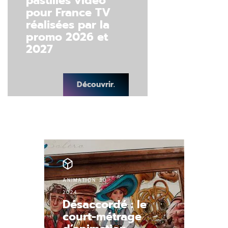
pastilles vidéo
pour France TV
réalisées par la
promo 2026 et
2027
Découvrir.
ANIMATION 3D
2024
Désaccordé : le
court-métrage