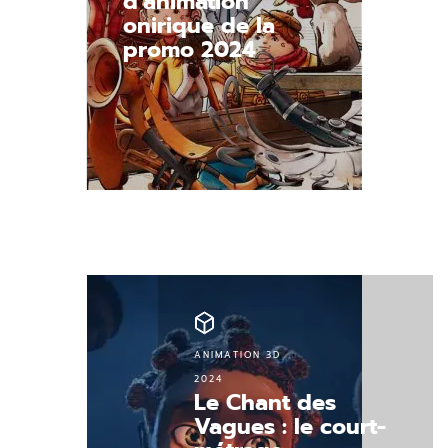
d’animation
onirique de la
promo 2024
Découvrir.
ANIMATION 3D
2024
Le Chant des
Vagues : le court-