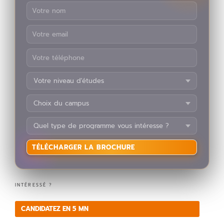
V
e
ui
INTÉRESSÉ ?
ll
CANDIDATEZ EN 5 MN
e
z