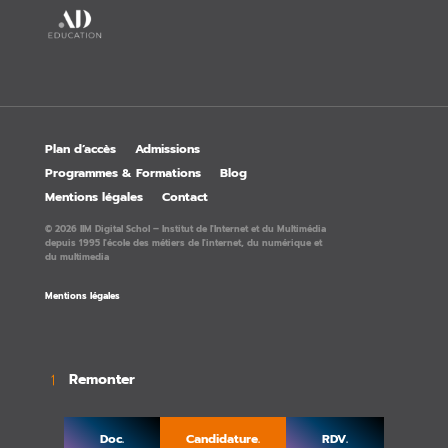
Plan d’accès
Admissions
Programmes & Formations
Blog
Mentions légales
Contact
© 2026 IIM Digital Schol – Institut de l'Internet et du Multimédia
depuis 1995 l'école des métiers de l'internet, du numérique et
du multimedia
Mentions légales
Remonter
→
Doc.
Candidature.
RDV.