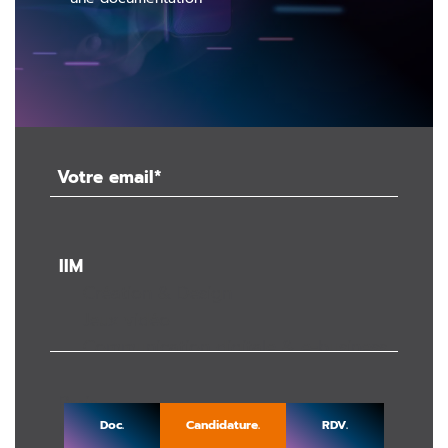
Doc.
Candidature.
RDV.