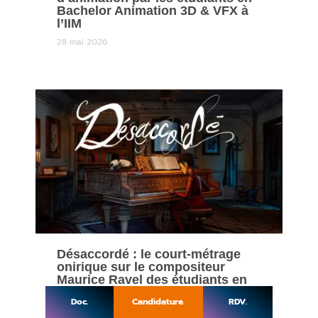
Bachelor Animation 3D & VFX à
l’IIM
28 mai 2026
Désaccordé : le court-métrage
onirique sur le compositeur
Maurice Ravel des étudiants en
Animation 3D & VFX de l’IIM
Doc.
Candidature.
RDV.
22 mai 2026