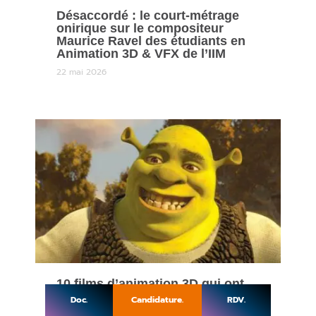
Désaccordé : le court-métrage
onirique sur le compositeur
Maurice Ravel des étudiants en
Animation 3D & VFX de l’IIM
22 mai 2026
10 films d’animation 3D qui ont
marqué l’histoire de leur studio
Doc.
Candidature.
RDV.
11 mai 2026