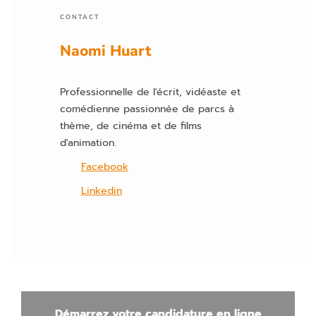
p
CONTACT
vi
Naomi Huart
d
e.
Professionnelle de l'écrit, vidéaste et
comédienne passionnée de parcs à
thème, de cinéma et de films
d'animation.
Facebook
Linkedin
Démarrez votre candidature en ligne