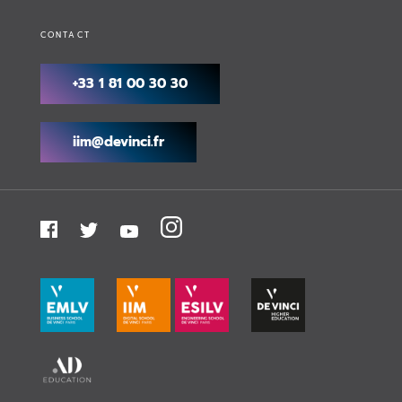
CONTACT
+33 1 81 00 30 30
iim@devinci.fr