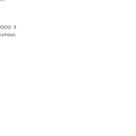
s
000. Il
humour,