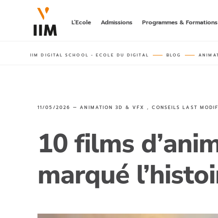
L’Ecole
Admissions
Programmes & Formations
IIM DIGITAL SCHOOL - ECOLE DU DIGITAL
BLOG
ANIMA
LA 1ÈRE A
DIGITAL
hors parcours
bachelor post-
BACHELOR
11/05/2026 —
ANIMATION 3D & VFX
,
CONSEILS
LAST MODI
MARKETING
DIGITALE
rncp niveau 6
10 films d’ani
MASTÈRE
AI MARKET
marqué l’histoi
rncp niveau 7,