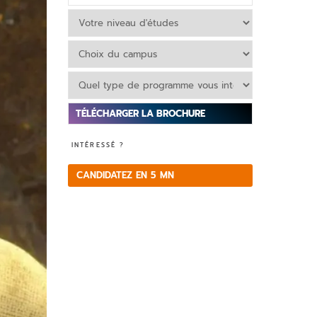
V
INTÉRESSÉ ?
e
ui
CANDIDATEZ EN 5 MN
ll
e
z
la
is
s
e
r