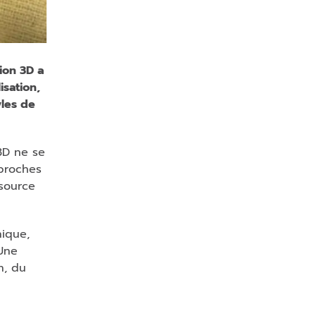
c
e
c
h
ion 3D a
a
isation,
m
yles de
p
vi
d
3D ne se
e.
 proches
 source
nique,
 Une
n, du