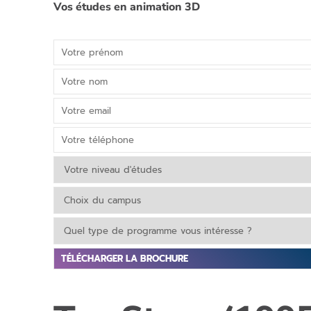
Vos études en animation 3D
V
e