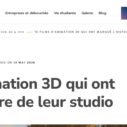
Entreprises et débouchés
Vie étudiante
Galerie
Blog
10 FILMS D’ANIMATION 3D QUI ONT MARQUÉ L’HISTO
TION 3D & VFX
NNÉE DE BACHELOR
–
MASTÈRE
–
ECOMMERCE, DATA, & IA
up, une première année de
rncp niveau 7, en alternance
bac généraliste
MASTÈRE
–
–
STRATÉGIE SOCIAL MÉDIA &
FIED ON
13 MAI 2026
 & COMMUNICATION
INFLUENCE
rncp niveau 7, en alternance
, année 3 en alternance
mation 3D qui ont
MASTÈRE
–
–
DIGITAL MARKETING & DATA
ING STRATEGY
ANALYTICS
re de leur studio
 en alternance
double-diplôme rncp niveau 7 et grade
master emlv en alternance ou initial