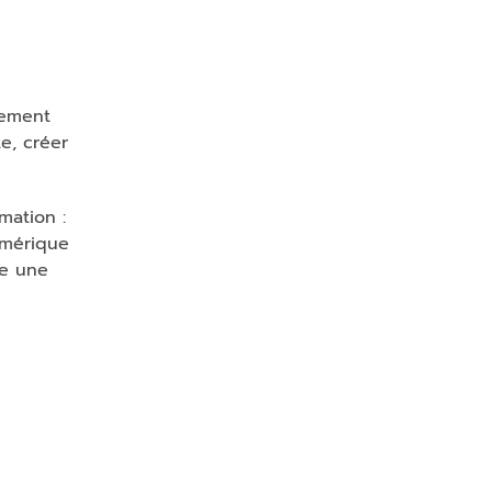
rement
e, créer
mation :
umérique
e une