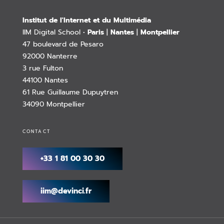
Institut de l'Internet et du Multimédia
IIM Digital School •
Paris
|
Nantes
|
Montpellier
47 boulevard de Pesaro
92000 Nanterre
3 rue Fulton
44100 Nantes
61 Rue Guillaume Dupuytren
34090 Montpellier
CONTACT
+33 1 81 00 30 30
iim@devinci.fr