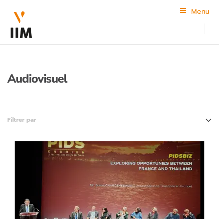
Menu
Audiovisuel
Filtrer par
Animation 3D & VFX
Audiovisuel
Coding & Digital Innovation
Création et design
Jeu vidéo