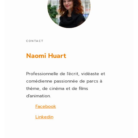
e
c
h
a
m
p
CONTACT
vi
Naomi Huart
d
e.
Professionnelle de l'écrit, vidéaste et
comédienne passionnée de parcs à
thème, de cinéma et de films
d'animation.
Facebook
Linkedin