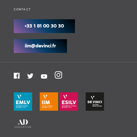
CONTACT
+33 1 81 00 30 30
iim@devinci.fr