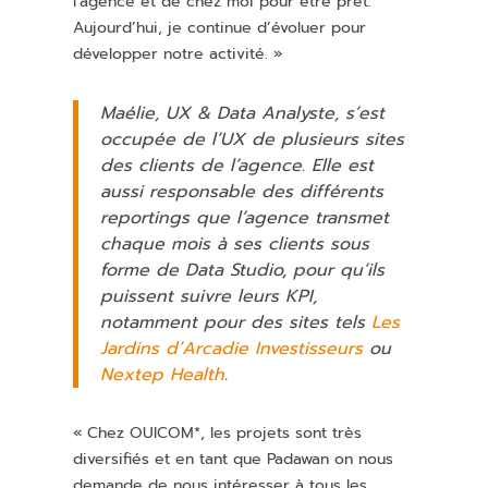
l’agence et de chez moi pour être prêt.
Aujourd’hui, je continue d’évoluer pour
développer notre activité. »
Maélie
, UX & Data Analyste, s’est
occupée de l’UX de plusieurs sites
des clients de l’agence. Elle est
aussi responsable des différents
reportings
que l’agence transmet
chaque mois à ses clients sous
forme de Data Studio, pour qu’ils
pu
is
sent
suivre leurs KPI,
notamment pour des sites tels
Les
Jardins d’Arcadie Investisseurs
ou
Nextep
Health
.
« Chez OUICOM*, les projets sont très
diversifiés et en tant que Padawan on nous
demande de nous intéresser à tous les