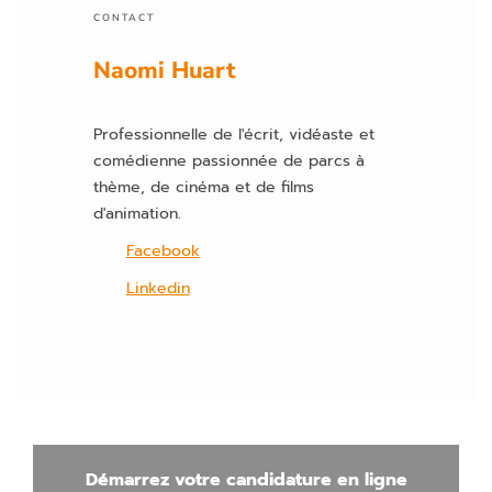
p
CONTACT
vi
Naomi Huart
d
e.
Professionnelle de l'écrit, vidéaste et
comédienne passionnée de parcs à
thème, de cinéma et de films
d'animation.
Facebook
Linkedin
Démarrez votre candidature en ligne