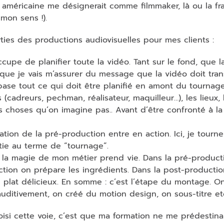
e américaine me désignerait comme filmmaker, là ou la fr
mon sens !).
ties des productions audiovisuelles pour mes clients :
cupe de planifier toute la vidéo. Tant sur le fond, que l
e que je vais m’assurer du message que la vidéo doit tran
e base tout ce qui doit être planifié en amont du tournag
adreurs, pechman, réalisateur, maquilleur…), les lieux, 
s choses qu’on imagine pas.. Avant d’être confronté à la
ation de la pré-production entre en action. Ici, je tourne
tie au terme de “tournage”.
 la magie de mon métier prend vie. Dans la pré-product
uction on prépare les ingrédients. Dans la post-producti
 plat délicieux. En somme : c’est l’étape du montage. 
 auditivement, on créé du motion design, on sous-titre e
hoisi cette voie, c’est que ma formation ne me prédestina