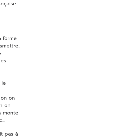
ançaise
a forme
smettre,
e
les
 le
ion on
on on
On monte
tc…
it pas à