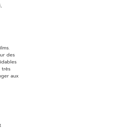
,
ilms.
our des
midables
 très
uger aux
t