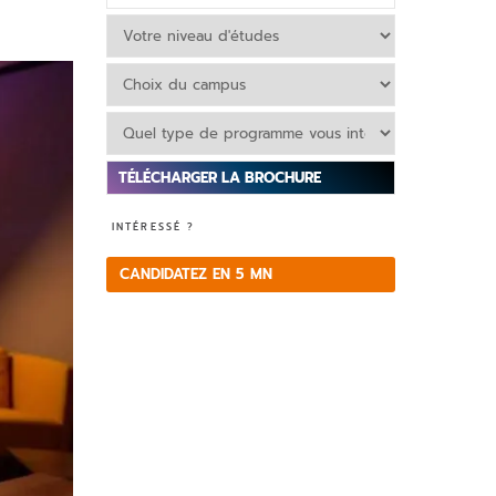
V
INTÉRESSÉ ?
e
ui
CANDIDATEZ EN 5 MN
ll
e
z
la
is
s
e
r