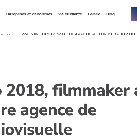
Entreprises et débouchés
Vie étudiante
Galerie
Blog
COLLYNN, PROMO 2018, FILMMAKER AU SEIN DE SA PROPRE
VISUEL
NNÉE DE BACHELOR
–
MASTÈRE
–
ECOMMERCE, DATA, & IA
up, une première année de
rncp niveau 7, en alternance
bac généraliste
MASTÈRE
–
–
STRATÉGIE SOCIAL MÉDIA &
 & COMMUNICATION
INFLUENCE
rncp niveau 7, en alternance
, année 3 en alternance
 2018, filmmaker 
MASTÈRE
–
–
DIGITAL MARKETING & DATA
ING STRATEGY
ANALYTICS
pre agence de
 en alternance
double-diplôme rncp niveau 7 et grade
master emlv en alternance ou initial
iovisuelle