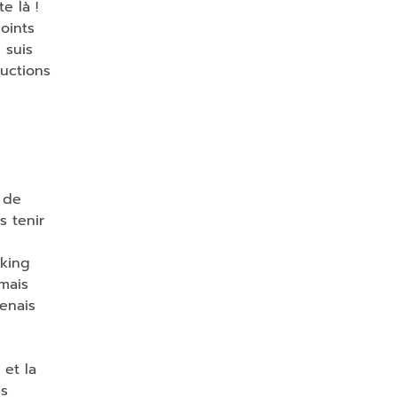
e là !
oints
 suis
ductions
 de
s tenir
aking
(mais
enais
 et la
is