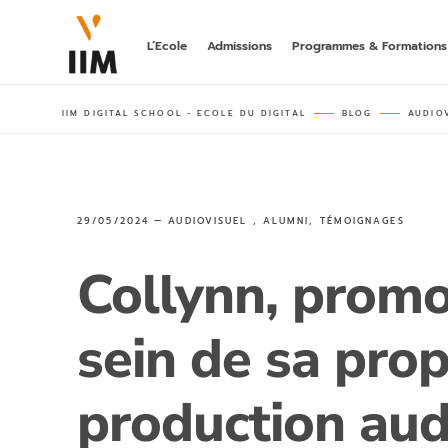
L’Ecole
Admissions
Programmes & Formations
IIM DIGITAL SCHOOL - ECOLE DU DIGITAL
BLOG
AUDIO
LA 1ÈRE A
DIGITAL
hors parcours
bachelor post-
BACHELOR
29/05/2024 —
AUDIOVISUEL
,
ALUMNI
,
TÉMOIGNAGES
MARKETING
DIGITALE
rncp niveau 6
Collynn, promo
MASTÈRE
AI MARKET
sein de sa pro
rncp niveau 7,
production aud