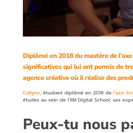
Diplômé en 2018 du mastère de l’axe 
significatives qui lui ont permis de tr
agence créative où il réalise des prod
Collynn
, étudiant diplômé en 2018 de
l’axe An
études au sein de l’IIM Digital School, ses ex
Peux-tu nous pa