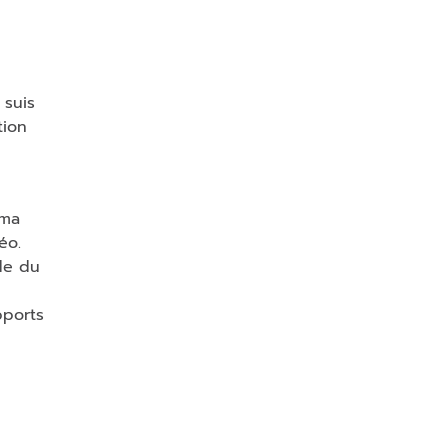
 suis
tion
 ma
éo.
de du
pports