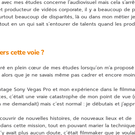
s avec mes études concerne l’audiovisuel mais cela s’arrêt
 et producteur de vidéos corporate, il y a beaucoup de p
rtout beaucoup de disparités, là ou dans mon métier je
tout en un qui sait s’entourer de talents quand les pro
ers cette voie ?
attiré en plein cœur de mes études lorsqu’on m’a proposé
e alors que je ne savais même pas cadrer et encore moin
montage Sony Vegas Pro et mon expérience dans le filmm
nces, c’était une vraie catastrophe de mon point de vue 
 me demandait) mais c’est normal : je débutais et j’appr
écouvrir de nouvelles histoires, de nouveaux lieux et de
dans cette mission, tout en pouvant marier la technique
 n’y avait plus aucun doute, c’était filmmaker que je voula