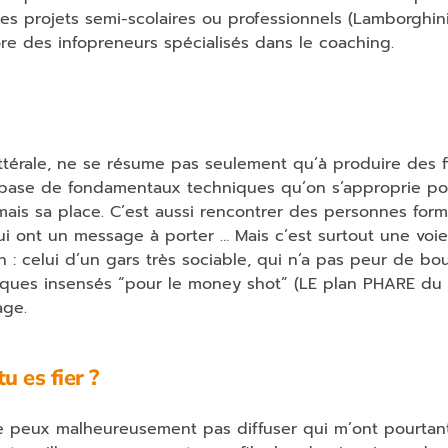
es projets semi-scolaires ou professionnels (Lamborghini
re des infopreneurs spécialisés dans le coaching.
ittérale, ne se résume pas seulement qu’à produire des f
la base de fondamentaux techniques qu’on s’approprie p
amais sa place. C’est aussi rencontrer des personnes for
qui ont un message à porter … Mais c’est surtout une voie
 : celui d’un gars très sociable, qui n’a pas peur de bo
ques insensés “pour le money shot” (LE plan PHARE du
age.
u es fier ?
ne peux malheureusement pas diffuser qui m’ont pourtan