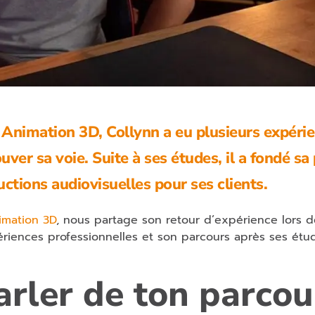
Animation 3D, Collynn a eu plusieurs expéri
ouver sa voie. Suite à ses études, il a fondé sa
uctions audiovisuelles pour ses clients.
imation 3D
, nous partage son retour d’expérience lors d
périences professionnelles et son parcours après ses étu
rler de ton parcou