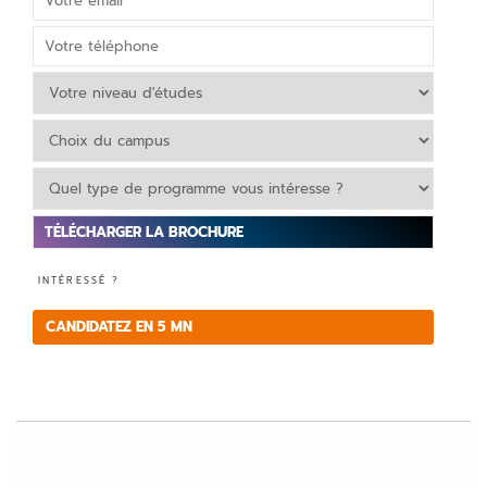
V
INTÉRESSÉ ?
e
ui
CANDIDATEZ EN 5 MN
ll
e
z
la
is
s