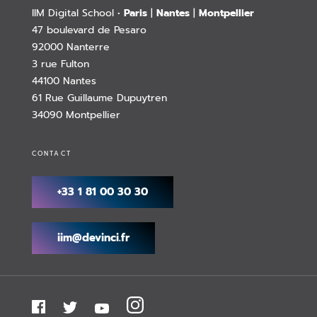
IIM Digital School •
Paris
|
Nantes
|
Montpellier
47 boulevard de Pesaro
92000 Nanterre
3 rue Fulton
44100 Nantes
61 Rue Guillaume Dupuytren
34090 Montpellier
CONTACT
+33 1 81 00 30 30
iim@devinci.fr