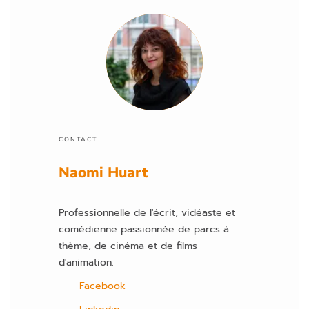
e
r
c
e
c
h
a
m
p
CONTACT
vi
Naomi Huart
d
e.
Professionnelle de l'écrit, vidéaste et
comédienne passionnée de parcs à
thème, de cinéma et de films
d'animation.
Facebook