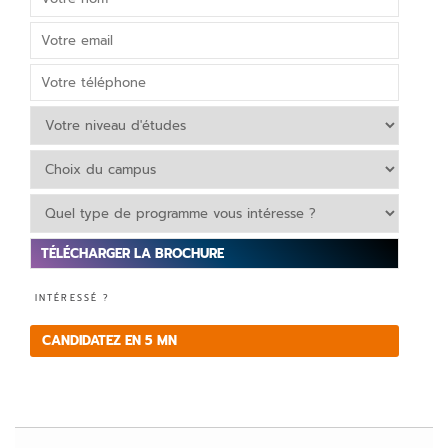
V
INTÉRESSÉ ?
e
ui
CANDIDATEZ EN 5 MN
ll
e
z
la