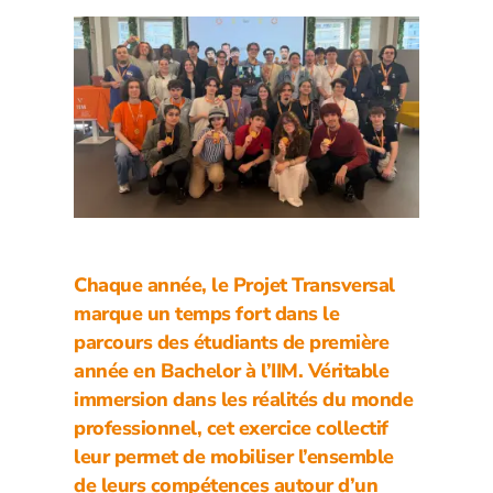
Chaque année, le Projet Transversal
marque un temps fort dans le
parcours des étudiants de première
année en Bachelor à l’IIM. Véritable
immersion dans les réalités du monde
professionnel, cet exercice collectif
leur permet de mobiliser l’ensemble
de leurs compétences autour d’un