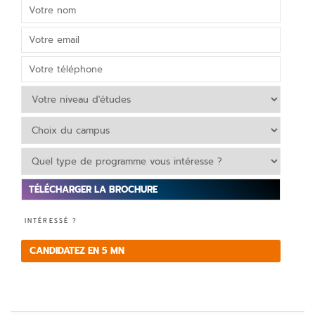
V
INTÉRESSÉ ?
e
ui
CANDIDATEZ EN 5 MN
ll
e
z
la