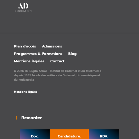
Plan d’accès
Admissions
Programmes & Formations
Blog
Mentions légales
Contact
© 2026 IIM Digital Schol – Institut de l'Internet et du Multimédia
depuis 1995 l'école des métiers de l'internet, du numérique et
du multimedia
Mentions légales
Remonter
→
Doc.
Candidature.
RDV.