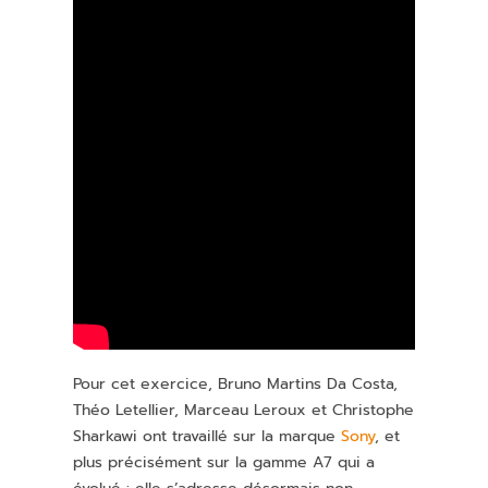
Pour cet exercice, Bruno Martins Da Costa,
Théo Letellier, Marceau Leroux et Christophe
Sharkawi ont travaillé sur la marque
Sony
, et
plus précisément sur la gamme A7 qui a