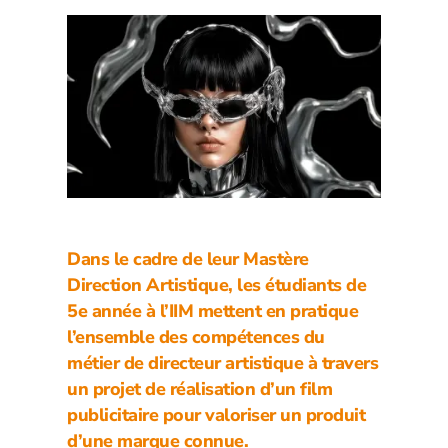
Dans le cadre de leur
Mastère
Direction Artistique
, les étudiants de
5e année à l’IIM mettent en pratique
l’ensemble des compétences du
métier de directeur artistique à travers
un projet de réalisation d’un film
publicitaire pour valoriser un produit
d’une marque connue.