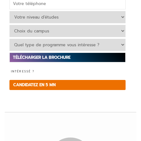
V
INTÉRESSÉ ?
e
ui
CANDIDATEZ EN 5 MN
ll
e
z
la
is
s
e