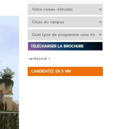
V
INTÉRESSÉ ?
e
ui
CANDIDATEZ EN 5 MN
ll
e
z
la
is
s
e
r