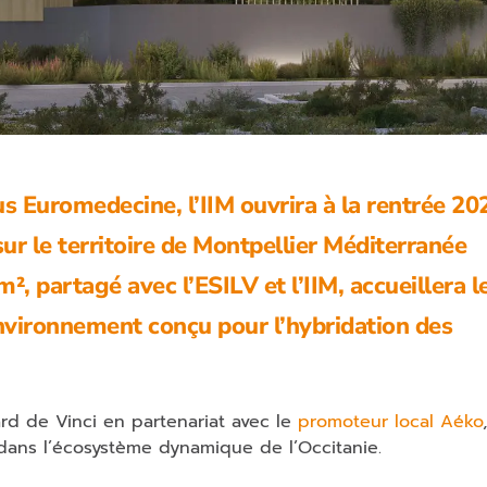
s Euromedecine, l’IIM ouvrira à la rentrée 20
ur le territoire de Montpellier Méditerranée
, partagé avec l’ESILV et l’IIM, accueillera l
nvironnement conçu pour l’hybridation des
rd de Vinci en partenariat avec le
promoteur local Aéko
 dans l’écosystème dynamique de l’Occitanie.