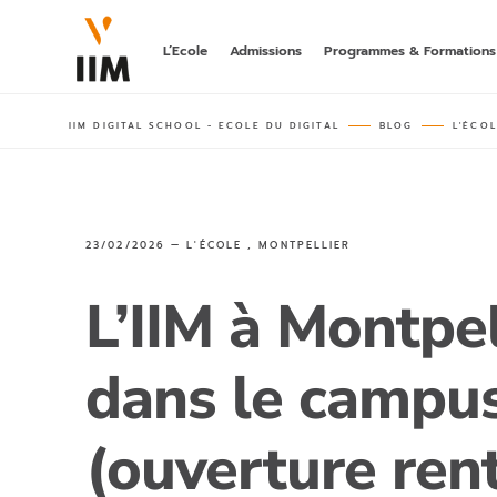
L’Ecole
Admissions
Programmes & Formations
IIM DIGITAL SCHOOL - ECOLE DU DIGITAL
BLOG
L'ÉCO
LA 1ÈRE A
DIGITAL
hors parcours
bachelor post-
BACHELOR
23/02/2026 —
L'ÉCOLE
,
MONTPELLIER
MARKETING
DIGITALE
rncp niveau 6
L’IIM à Montpe
MASTÈRE
AI MARKET
dans le campu
rncp niveau 7,
(ouverture ren