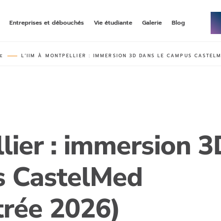
Entreprises et débouchés
Vie étudiante
Galerie
Blog
L’IIM À MONTPELLIER : IMMERSION 3D DANS LE CAMPUS CASTEL
LE
NNÉE DE BACHELOR
–
MASTÈRE
–
ECOMMERCE, DATA, & IA
up, une première année de
rncp niveau 7, en alternance
bac généraliste
MASTÈRE
–
–
STRATÉGIE SOCIAL MÉDIA &
 & COMMUNICATION
INFLUENCE
rncp niveau 7, en alternance
, année 3 en alternance
llier : immersion 
MASTÈRE
–
–
DIGITAL MARKETING & DATA
ING STRATEGY
ANALYTICS
s CastelMed
 en alternance
double-diplôme rncp niveau 7 et grade
master emlv en alternance ou initial
trée 2026)