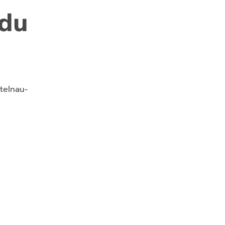
 du
stelnau-