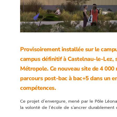
Provisoirement installée sur le campu
campus définitif à Castelnau-le-Lez, s
Métropole. Ce nouveau site de 4 000 m²
parcours post-bac à bac+5 dans un e
compétences.
Ce projet d’envergure, mené par le Pôle Léona
la volonté de l’école de s’ancrer durablement