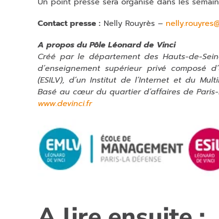
Un point presse sera organisé dans les semaine
Contact presse :
Nelly Rouyrès –
nelly.rouyres@
A propos du Pôle Léonard de Vinci
Créé par le département des Hauts-de-Seine,
d’enseignement supérieur privé composé d
(ESILV), d’un Institut de l’Internet et du Mul
Basé au cœur du quartier d’affaires de Paris-
www.devinci.fr
A lire ensuite :