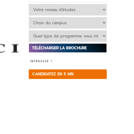
V
INTÉRESSÉ ?
e
ui
CANDIDATEZ EN 5 MN
ll
e
z
la
is
s
e
r