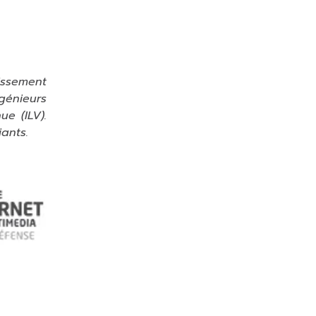
issement
génieurs
ue (ILV).
ants.