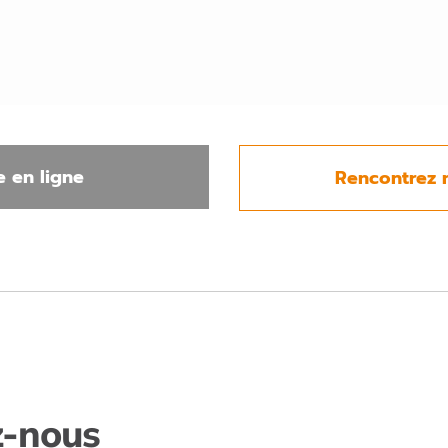
 en ligne
Rencontrez 
z-nous