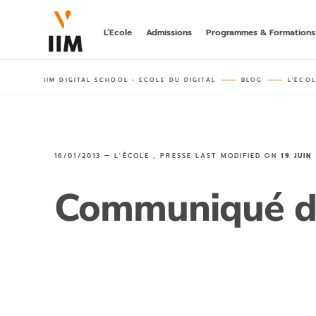
L’Ecole
Admissions
Programmes & Formations
IIM DIGITAL SCHOOL - ECOLE DU DIGITAL
BLOG
L'ÉCO
LA 1ÈRE A
DIGITAL
hors parcours
bachelor post-
BACHELOR
16/01/2013 —
L'ÉCOLE
,
PRESSE
LAST MODIFIED ON
19 JUIN
MARKETING
DIGITALE
rncp niveau 6
Communiqué d
MASTÈRE
AI MARKET
rncp niveau 7,