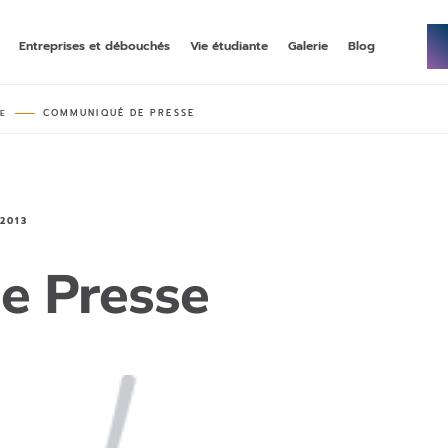
Entreprises et débouchés
Vie étudiante
Galerie
Blog
COMMUNIQUÉ DE PRESSE
LE
NNÉE DE BACHELOR
–
MASTÈRE
–
ECOMMERCE, DATA, & IA
up, une première année de
rncp niveau 7, en alternance
bac généraliste
MASTÈRE
–
–
STRATÉGIE SOCIAL MÉDIA &
 2013
 & COMMUNICATION
INFLUENCE
rncp niveau 7, en alternance
, année 3 en alternance
e Presse
MASTÈRE
–
–
DIGITAL MARKETING & DATA
ING STRATEGY
ANALYTICS
 en alternance
double-diplôme rncp niveau 7 et grade
master emlv en alternance ou initial