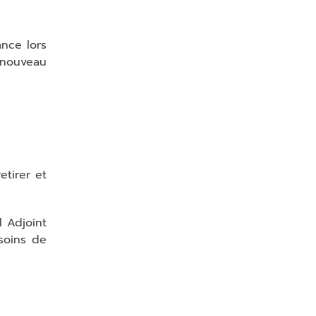
c
e
c
ance lors
h
 nouveau
a
m
p
vi
d
e.
tirer et
l Adjoint
soins de