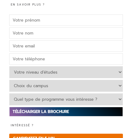
EN SAVOIR PLUS ?
V
INTÉRESSÉ ?
e
ui