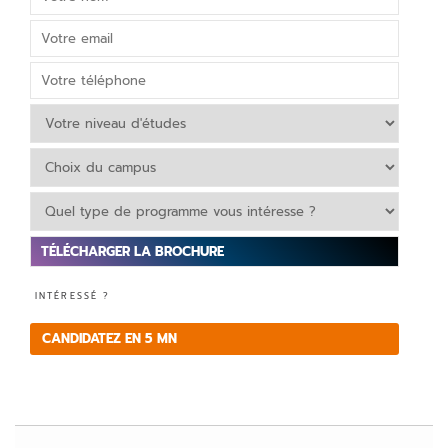
V
INTÉRESSÉ ?
e
ui
CANDIDATEZ EN 5 MN
ll
e
z
la
is