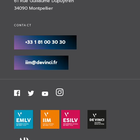
61 Rue Guillaume Dupuytren
34090 Montpellier
CONTACT
+33 1 81 00 30 30
iim@devinci.fr