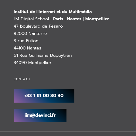
Institut de l'Internet et du Multimédia
IIM Digital School •
Paris
|
Nantes
|
Montpellier
47 boulevard de Pesaro
92000 Nanterre
3 rue Fulton
44100 Nantes
61 Rue Guillaume Dupuytren
34090 Montpellier
CONTACT
+33 1 81 00 30 30
iim@devinci.fr