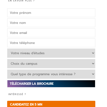
EN SAVOIR PLUS ?
V
INTÉRESSÉ ?
e
ui
CANDIDATEZ EN 5 MN