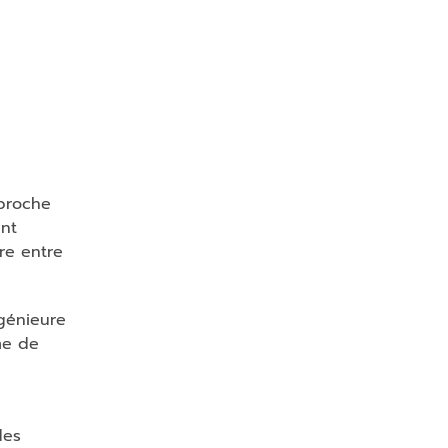
pproche
ent
ère entre
génieure
me de
des