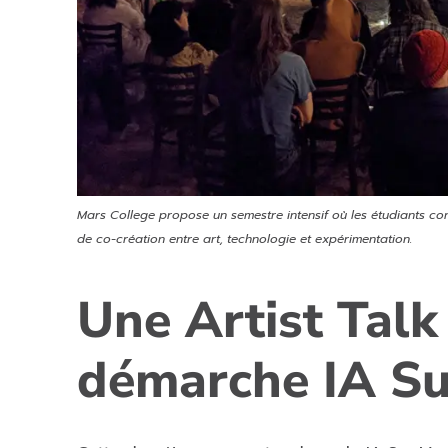
Mars College propose un semestre intensif où les étudiants co
de co-création entre art, technologie et expérimentation.
Une Artist Talk
démarche IA S