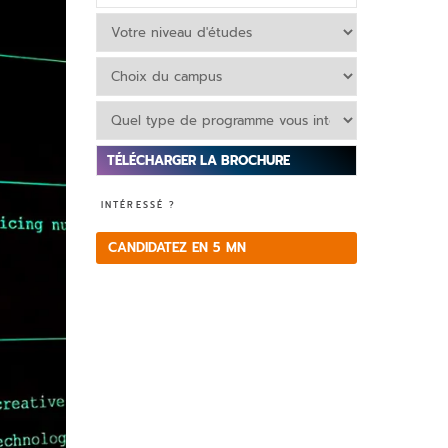
V
INTÉRESSÉ ?
e
ui
CANDIDATEZ EN 5 MN
ll
e
z
la
is
s
e
r