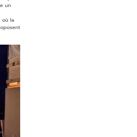
te un
 où la
proposent