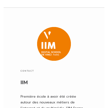
z
la
is
s
e
r
c
e
c
h
a
m
p
CONTACT
vi
IIM
d
e.
Première école à avoir été créée
autour des nouveaux métiers de