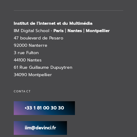
Institut de l'Internet et du Multimédia
IIM Digital School •
Paris
|
Nantes
|
Montpellier
47 boulevard de Pesaro
92000 Nanterre
3 rue Fulton
44100 Nantes
61 Rue Guillaume Dupuytren
34090 Montpellier
CONTACT
+33 1 81 00 30 30
iim@devinci.fr