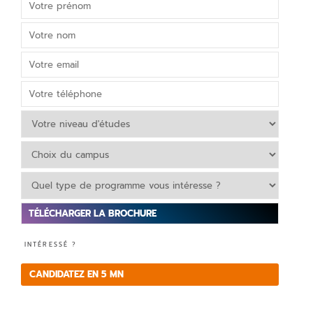
V
INTÉRESSÉ ?
e
ui
CANDIDATEZ EN 5 MN
ll
e