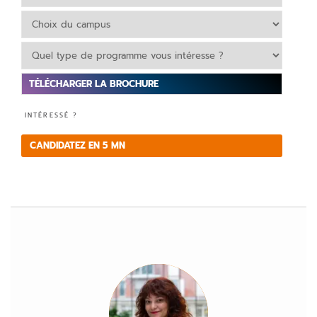
V
INTÉRESSÉ ?
e
ui
CANDIDATEZ EN 5 MN
ll
e
z
la
is
s
e
r
c
e