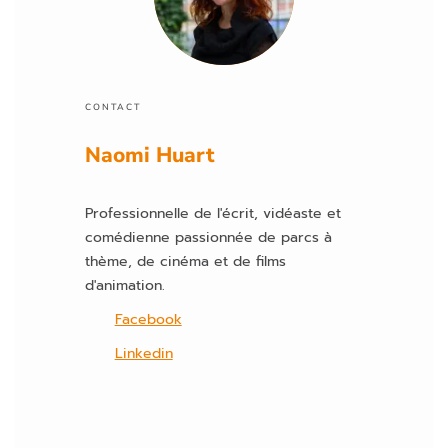
c
h
a
m
p
CONTACT
vi
Naomi Huart
d
e.
Professionnelle de l'écrit, vidéaste et
comédienne passionnée de parcs à
thème, de cinéma et de films
d'animation.
Facebook
Linkedin