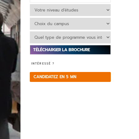
V
INTÉRESSÉ ?
e
ui
CANDIDATEZ EN 5 MN
ll
e
z
la
is
s
e
r