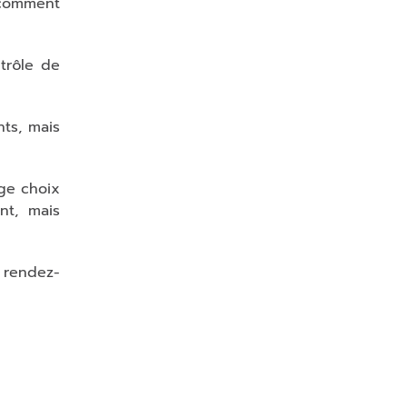
 comment
trôle de
nts, mais
rge choix
nt, mais
 rendez-