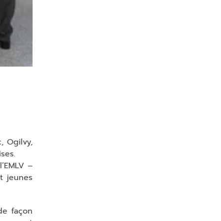
c
e
c
h
a
m
p
vi
d
e.
, Ogilvy,
ses.
 l’EMLV –
t jeunes
 de façon