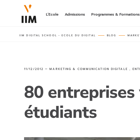
L’Ecole
Admissions
Programmes & Formations
IIM DIGITAL SCHOOL - ECOLE DU DIGITAL
BLOG
MARKE
LA 1ÈRE A
DIGITAL
hors parcours
bachelor post-
BACHELOR
11/12/2012 —
MARKETING & COMMUNICATION DIGITALE
,
ENT
MARKETING
DIGITALE
rncp niveau 6
80 entreprises 
MASTÈRE
AI MARKET
étudiants
rncp niveau 7,