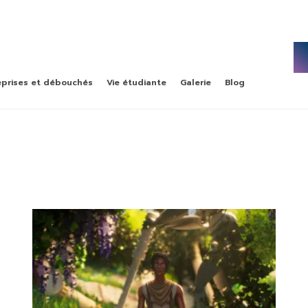
eprises et débouchés
Vie étudiante
Galerie
Blog
BACHELOR
–
MASTÈRE
–
ECOMMERCE, DATA, & IA
emière année de
rncp niveau 7, en alternance
iste
MASTÈRE
–
–
STRATÉGIE SOCIAL MÉDIA &
UNICATION
INFLUENCE
rncp niveau 7, en alternance
n alternance
MASTÈRE
–
–
DIGITAL MARKETING & DATA
TEGY
ANALYTICS
ance
double-diplôme rncp niveau 7 et grade master
emlv en alternance ou initial