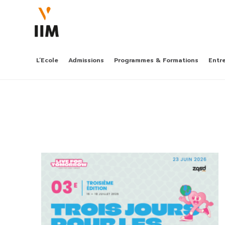
L’Ecole
Admissions
Programmes & Formations
Entr
LA 1ÈRE ANNÉE DE 
DIGITAL
hors parcoursup, une pr
bachelor post-bac général
BACHELOR
MARKETING & COMM
DIGITALE
rncp niveau 6, année 3 e
MASTÈRE
AI MARKETING STRA
rncp niveau 7, en altern