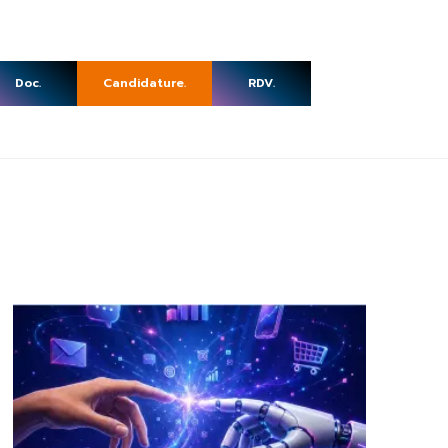
Doc.
Candidature.
RDV.